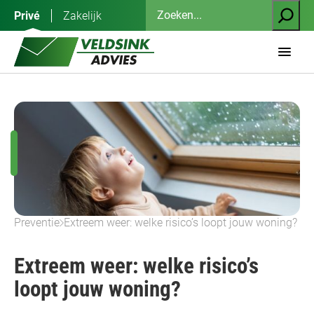
Ga
Zoeken
Privé
Zakelijk
naar
de
inhoud
Preventie
Extreem weer: welke risico’s loopt jouw woning?
Extreem weer: welke risico’s
loopt jouw woning?