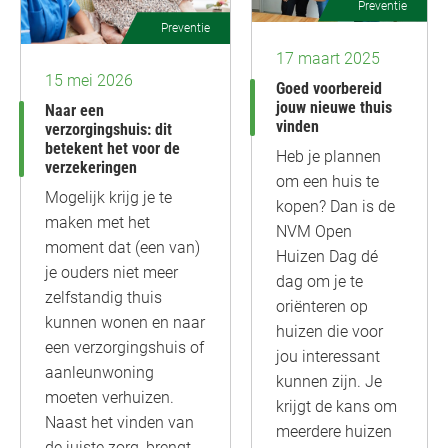
Preventie
Preventie
17 maart 2025
15 mei 2026
Goed voorbereid
jouw nieuwe thuis
Naar een
vinden
verzorgingshuis: dit
betekent het voor de
Heb je plannen
verzekeringen
om een huis te
Mogelijk krijg je te
kopen? Dan is de
maken met het
NVM Open
moment dat (een van)
Huizen Dag dé
je ouders niet meer
dag om je te
zelfstandig thuis
oriënteren op
kunnen wonen en naar
huizen die voor
een verzorgingshuis of
jou interessant
aanleunwoning
kunnen zijn. Je
moeten verhuizen.
krijgt de kans om
Naast het vinden van
meerdere huizen
de juiste zorg, brengt