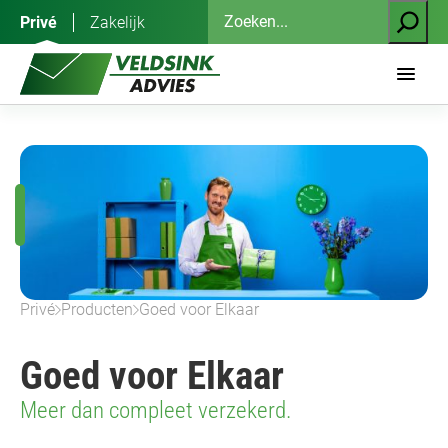
Ga
Zoeken
Privé
Zakelijk
naar
de
inhoud
Privé
Producten
Goed voor Elkaar
Goed voor Elkaar
Meer dan compleet verzekerd.