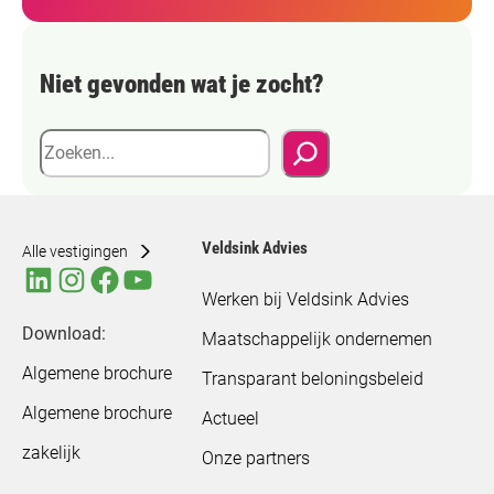
Niet gevonden wat je zocht?
Z
o
e
k
Veldsink Advies
e
Alle vestigingen
n
Werken bij Veldsink Advies
Download:
Maatschappelijk ondernemen
Algemene brochure
Transparant beloningsbeleid
Algemene brochure
Actueel
zakelijk
Onze partners