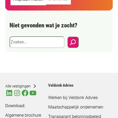
Niet gevonden wat je zocht?
Z
o
e
k
e
n
Veldsink Advies
Alle vestigingen
Werken bij Veldsink Advies
Download:
Maatschappelijk ondernemen
Algemene brochure
Transparant beloningsbeleid