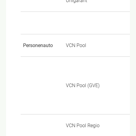
Unigarant
Wo
Personenauto
VCN Pool
TP
Go
Pe
VCN Pool (GVE)
Go
Pe
PA
VCN Pool Regio
TP