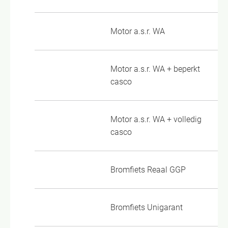
Motor a.s.r. WA
VP
Motor a.s.r. WA + beperkt
VP
casco
Motor a.s.r. WA + volledig
VP
casco
Bromfiets Reaal GGP
03
Bromfiets Unigarant
BR