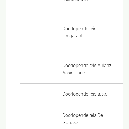
DR
Doorlopende reis
DR
Unigarant
Wo
Doorlopende reis Allianz
DR
Assistance
Doorlopende reis a.s.r.
VP
Doorlopende reis De
Al
Goudse
Do