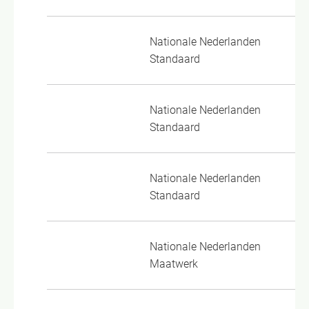
Nationale Nederlanden
VM
Standaard
22
Nationale Nederlanden
PP
Standaard
22
Nationale Nederlanden
PP
Standaard
22
Nationale Nederlanden
VM
Maatwerk
22