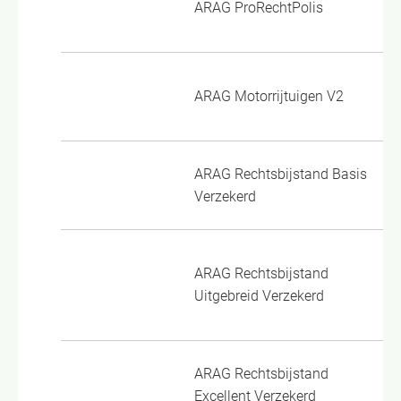
ARAG ProRechtPolis
20
Re
ARAG Motorrijtuigen V2
Mo
ARAG Rechtsbijstand Basis
AR
Verzekerd
Ve
AR
ARAG Rechtsbijstand
Ui
Uitgebreid Verzekerd
20
ARAG Rechtsbijstand
AR
Excellent Verzekerd
Ve