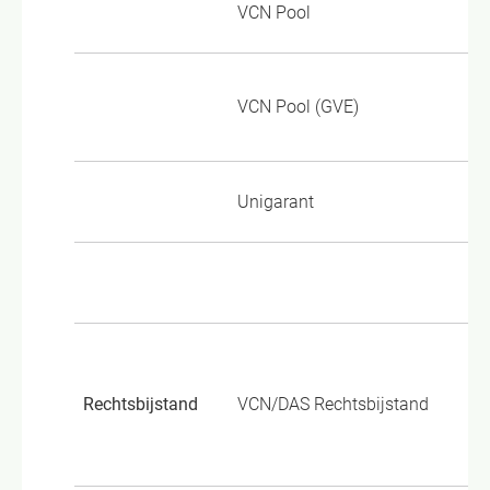
VCN Pool
TP
Go
VCN Pool (GVE)
On
Unigarant
Wo
Al
07
Rechtsbijstand
VCN/DAS Rechtsbijstand
18
vo