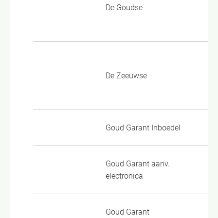
De Goudse
Va
3.
Al
De Zeeuwse
Pe
In
Goud Garant Inboedel
GG
Goud Garant aanv.
GG
electronica
Goud Garant
GG