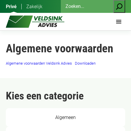
Ga
Zoeken
Privé
Zakelijk
naar
de
inhoud
Algemene voorwaarden
Algemene voorwaarden Veldsink Advies
Downloaden
Kies een categorie
Algemeen