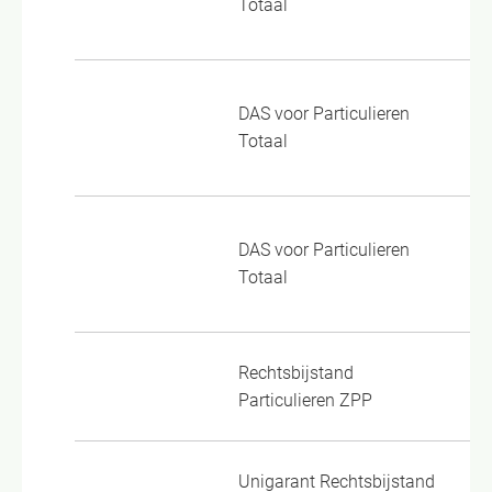
Totaal
To
Al
DAS voor Particulieren
10
Totaal
To
Al
DAS voor Particulieren
10
Totaal
To
Rechtsbijstand
VM
Particulieren ZPP
Unigarant Rechtsbijstand
Wo