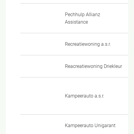
Pechhulp Allianz
PH
Assistance
Recreatiewoning a.s.r.
VP
Reacreatiewoning Driekleur
38
VP
Kampeerauto a.s.r.
01
VP
Kampeerauto Unigarant
C