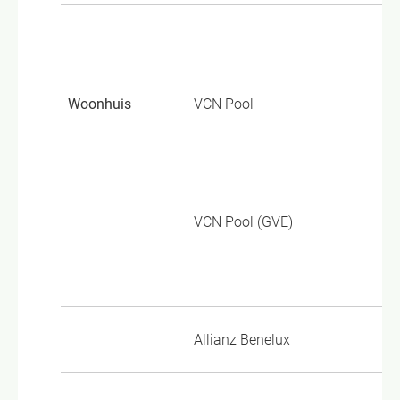
Woonhuis
VCN Pool
TP
Go
Wo
VCN Pool (GVE)
Go
Wo
WN
Allianz Benelux
HU