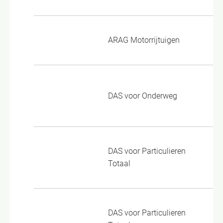
Pr
ARAG Motorrijtuigen
20
Al
DAS voor Onderweg
10
09
Al
DAS voor Particulieren
(0
Totaal
To
Al
DAS voor Particulieren
10