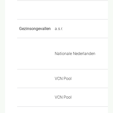
Gezinsongevallen
a.s.r.
VP
VM
Nationale Nederlanden
Pa
Pa
VCN Pool
TP
VCN Pool
TP