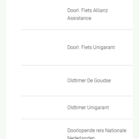
Doorl. Fiets Allianz
DF
Assistance
DF
Doorl. Fiets Unigarant
DR
Al
Oldtimer De Goudse
2.
Oldtimer Unigarant
OL
Doorlopende reis Nationale
VM
Nederlanden