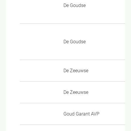
De Goudse
Aa
3.
Al
De Goudse
Aa
5.
De Zeeuwse
Al
De Zeeuwse
Aa
Goud Garant AVP
GG