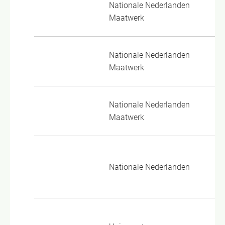
Nationale Nederlanden
VM
Maatwerk
24
Nationale Nederlanden
PP
Maatwerk
24
Nationale Nederlanden
PP
Maatwerk
24
VM
Nationale Nederlanden
24
25
Wo