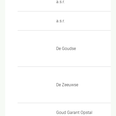
a.s.r.
VP
a.s.r.
VP
Al
De Goudse
Pe
Wo
Al
De Zeeuwse
Va
3.
Goud Garant Opstal
GG