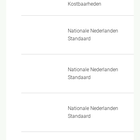
Kostbaarheden
VM
Nationale Nederlanden
24
Standaard
27
PP
Nationale Nederlanden
24
Standaard
02
PP
Nationale Nederlanden
24
Standaard
02