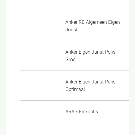
Anker RB Algemeen Eigen
AV
Jurist
Anker Eigen Jurist Polis
aa
Groei
20
Anker Eigen Jurist Polis
aa
Optimaal
op
ARAG Flexpolis
Re
Re