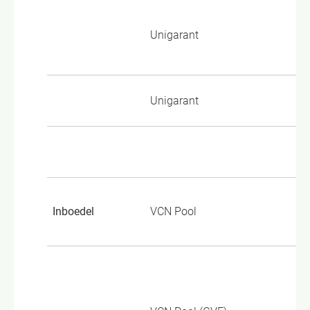
Wo
Unigarant
Wo
Unigarant
UG
TP
Inboedel
VCN Pool
KB
Go
In