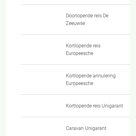
Doorlopende reis De
Al
Zeeuwse
Do
Kortlopende reis
01
Europeesche
Kortlopende annulering
00
Europeesche
Kortlopende reis Unigarant
KR
Caravan Unigarant
CR