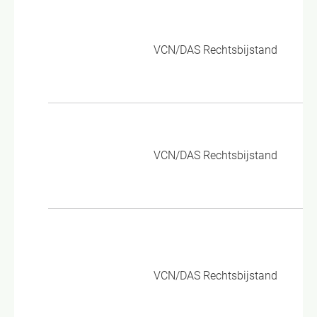
Al
10
VCN/DAS Rechtsbijstand
18
vo
Al
10
VCN/DAS Rechtsbijstand
Re
pa
(0
po
VCN/DAS Rechtsbijstand
(0
Re
vo