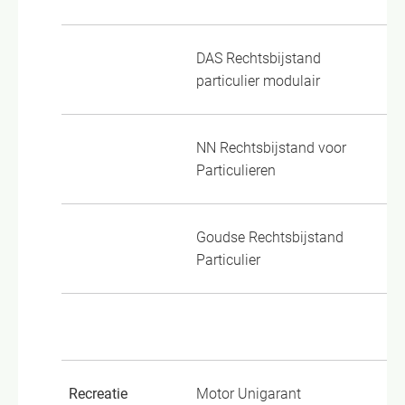
DAS Rechtsbijstand
DA
particulier modulair
(0
NN Rechtsbijstand voor
VM
Particulieren
Goudse Rechtsbijstand
Aa
Particulier
Pa
Recreatie
Motor Unigarant
MT