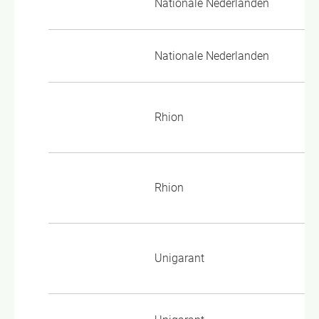
Nationale Nederlanden
PP
Nationale Nederlanden
PP
AV
Rhion
vo
AV
Rhion
Pr
UG
Unigarant
vo