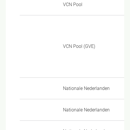
VCN Pool
TP
Go
Pa
Aa
VCN Pool (GVE)
Go
Pa
AV
Nationale Nederlanden
VM
Nationale Nederlanden
VM