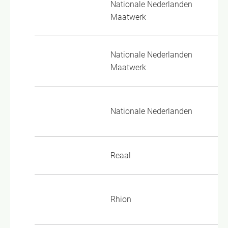
Nationale Nederlanden
PP
Maatwerk
22
Nationale Nederlanden
PP
Maatwerk
22
VM
Nationale Nederlanden
22
Reaal
03
AV
Rhion
vo