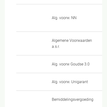
To
Alg. voorw. NN
Pe
Algemene Voorwaarden
a.
a.s.r.
Alg. voorw Goudse 3.0
Al
Alg. voorw. Unigarant
UG
Bemiddelingsvergoeding
Be