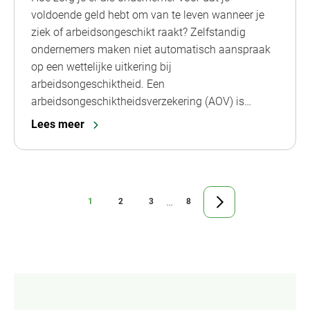
voldoende geld hebt om van te leven wanneer je
ziek of arbeidsongeschikt raakt? Zelfstandig
ondernemers maken niet automatisch aanspraak
op een wettelijke uitkering bij
arbeidsongeschiktheid. Een
arbeidsongeschiktheidsverzekering (AOV) is…
Lees meer
Tussenliggende
…
1
2
3
8
Ga
Ga
Ga
Ga
Ga
pagina's
naar
naar
naar
naar
naar
pagina
pagina
pagina
pagina
de
weggelaten
volgende
pagina