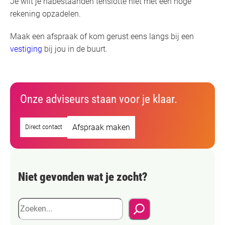
Je wilt je nabestaanden tenslotte niet met een hoge
rekening opzadelen.
Maak een afspraak of kom gerust eens langs bij een
vestiging
bij jou in de buurt.
Onze adviseurs staan voor je klaar.
Afspraak maken
Direct contact
Niet gevonden wat je zocht?
Z
o