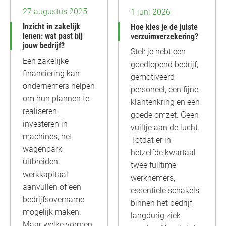
27 augustus 2025
1 juni 2026
Inzicht in zakelijk
Hoe kies je de juiste
lenen: wat past bij
verzuimverzekering?
jouw bedrijf?
Stel: je hebt een
Een zakelijke
goedlopend bedrijf,
financiering kan
gemotiveerd
ondernemers helpen
personeel, een fijne
om hun plannen te
klantenkring en een
realiseren:
goede omzet. Geen
investeren in
vuiltje aan de lucht.
machines, het
Totdat er in
wagenpark
hetzelfde kwartaal
uitbreiden,
twee fulltime
werkkapitaal
werknemers,
aanvullen of een
essentiële schakels
bedrijfsovername
binnen het bedrijf,
mogelijk maken.
langdurig ziek
Maar welke vormen