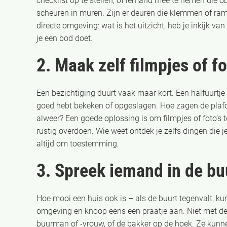
checklist op te stellen, of iemand mee te nemen die ob
scheuren in muren. Zijn er deuren die klemmen of ramen
directe omgeving: wat is het uitzicht, heb je inkijk v
je een bod doet.
2. Maak zelf filmpjes of fo
Een bezichtiging duurt vaak maar kort. Een halfuurtje e
goed hebt bekeken of opgeslagen. Hoe zagen de plafo
alweer? Een goede oplossing is om filmpjes of foto’s t
rustig overdoen. Wie weet ontdek je zelfs dingen die j
altijd om toestemming.
3. Spreek iemand in de bu
Hoe mooi een huis ook is – als de buurt tegenvalt, ku
omgeving en knoop eens een praatje aan. Niet met de
buurman of -vrouw, of de bakker op de hoek. Ze kunnen 