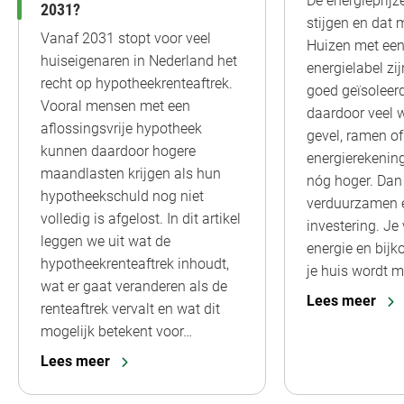
De energieprijze
2031?
stijgen en dat 
Vanaf 2031 stopt voor veel
Huizen met een
huiseigenaren in Nederland het
energielabel zi
recht op hypotheekrenteaftrek.
goed geïsoleerd
Vooral mensen met een
daardoor veel 
aflossingsvrije hypotheek
gevel, ramen of
kunnen daardoor hogere
energierekenin
maandlasten krijgen als hun
nóg hoger. Dan 
hypotheekschuld nog niet
verduurzamen 
volledig is afgelost. In dit artikel
investering. Je
leggen we uit wat de
energie en bij
hypotheekrenteaftrek inhoudt,
je huis wordt 
wat er gaat veranderen als de
Lees meer
renteaftrek vervalt en wat dit
mogelijk betekent voor…
Lees meer