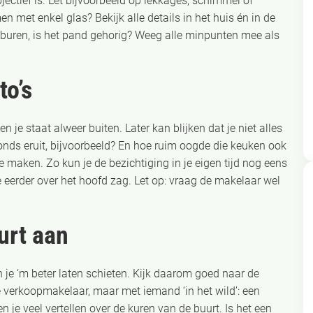
jectief is. Let bijvoorbeeld op lekkages, schimmel of
 met enkel glas? Bekijk alle details in het huis én in de
an buren, is het pand gehorig? Weeg alle minpunten mee als
to’s
n je staat alweer buiten. Later kan blijken dat je niet alles
nds eruit, bijvoorbeeld? En hoe ruim oogde die keuken ook
e maken. Zo kun je de bezichtiging in je eigen tijd nog eens
e eerder over het hoofd zag. Let op: vraag de makelaar wel
urt aan
n je ‘m beter laten schieten. Kijk daarom goed naar de
 verkoopmakelaar, maar met iemand ‘in het wild’: een
je veel vertellen over de kuren van de buurt. Is het een