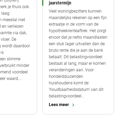
n (blijven)
jaarstermijn
merk je thuis ook.
Veel woningbezitters kunnen
 laag
maandelijks rekenen op een fijn
jn meestal niet
extraatje in de vorm van de
 en verliezen
hypotheekrenteaftrek. Het zorgt
warmte via dak,
ervoor dat je netto maandlasten
 vloer. De
een stuk lager uitvallen dan de
g wordt daardoor
bruto rente die je aan de bank
is
betaalt. Dit belastingvoordeel
een slimme
bestaat al lang, maar er komen
 verbruikt minder
veranderingen aan. Voor
komend voordeel:
honderdduizenden
meer waard.…
huishoudens komt de
‘houdbaarheidsdatum’ van dit
belastingvoordeel…
Lees meer