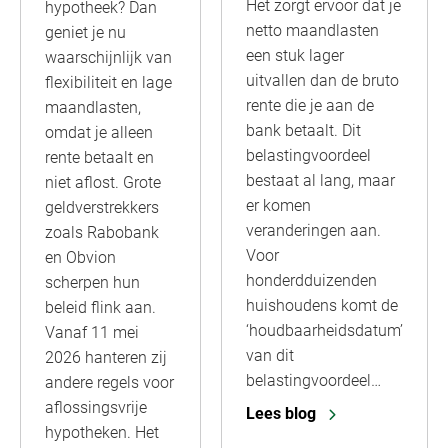
Het zorgt ervoor dat je
hypotheek? Dan
netto maandlasten
geniet je nu
een stuk lager
waarschijnlijk van
uitvallen dan de bruto
flexibiliteit en lage
rente die je aan de
maandlasten,
bank betaalt. Dit
omdat je alleen
belastingvoordeel
rente betaalt en
bestaat al lang, maar
niet aflost. Grote
er komen
geldverstrekkers
veranderingen aan.
zoals Rabobank
Voor
en Obvion
honderdduizenden
scherpen hun
huishoudens komt de
beleid flink aan.
‘houdbaarheidsdatum’
Vanaf 11 mei
van dit
2026 hanteren zij
belastingvoordeel…
andere regels voor
aflossingsvrije
Lees blog
hypotheken. Het