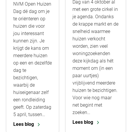
Dag van 4 oktober al
NVM Open Huizen
met een grote cirkel in
Dag dé dag om je
je agenda. Ondanks
te oriënteren op
de krappe markt en de
huizen die voor
snelheid waarmee
jou interessant
huizen verkocht
kunnen zijn. Je
worden, zien veel
krijgt de kans om
woningzoekenden
meerdere huizen
deze kijkdag als hét
op een en dezelfde
moment om (in een
dag te
paar uurtjes)
bezichtigen,
vrijblijvend meerdere
waarbij de
huizen te bezichtigen.
huiseigenaar zelf
Voor wie nog maar
een rondleiding
net begint met
geeft. Op zaterdag
zoeken…
5 april, tussen…
Lees blog
Lees blog