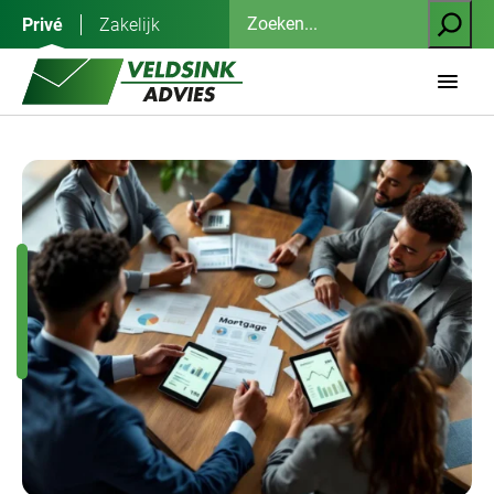
Ga
Zoeken
Privé
Zakelijk
naar
de
inhoud