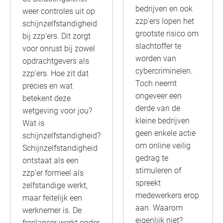
bedrijven en ook
weer controles uit op
zzp’ers lopen het
schijnzelfstandigheid
grootste risico om
bij zzp’ers. Dit zorgt
slachtoffer te
voor onrust bij zowel
worden van
opdrachtgevers als
cybercriminelen.
zzp’ers. Hoe zit dat
Toch neemt
precies en wat
ongeveer een
betekent deze
derde van de
wetgeving voor jou?
kleine bedrijven
Wat is
geen enkele actie
schijnzelfstandigheid?
om online veilig
Schijnzelfstandigheid
gedrag te
ontstaat als een
stimuleren of
zzp’er formeel als
spreekt
zelfstandige werkt,
medewerkers erop
maar feitelijk een
aan. Waarom
werknemer is. De
eigenlijk niet?
freelancer werkt onder