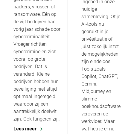
ingebed in onze
hackers, virussen of
huidige
ransomware. Eén op
samenleving. Of je
de vijf bedrijven had
AI-tools nu
vorig jaar schade door
gebruikt in je
cybercriminaliteit.
privésituatie of
Vroeger richtten
juist zakelijk inzet:
cybercriminelen zich
de mogelijkheden
vooral op grote
zijn eindeloos.
bedrijven. Dat is
Tools zoals
veranderd. Kleine
Copilot, ChatGPT,
bedrijven hebben hun
Gemini,
beveiliging niet altijd
Midjourney en
optimaal ingeregeld
slimme
waardoor zij een
boekhoudsoftware
aantrekkelijk doelwit
veroveren de
zijn. Ook fungeren zij…
werkvloer. Maar
wat heb je er nu
Lees meer