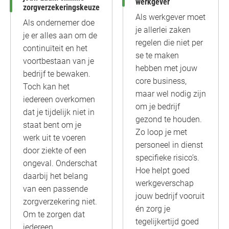
werkgever
zorgverzekeringskeuze
Als werkgever moet
Als ondernemer doe
je allerlei zaken
je er alles aan om de
regelen die niet per
continuïteit en het
se te maken
voortbestaan van je
hebben met jouw
bedrijf te bewaken.
core business,
Toch kan het
maar wel nodig zijn
iedereen overkomen
om je bedrijf
dat je tijdelijk niet in
gezond te houden.
staat bent om je
Zo loop je met
werk uit te voeren
personeel in dienst
door ziekte of een
specifieke risico’s.
ongeval. Onderschat
Hoe helpt goed
daarbij het belang
werkgeverschap
van een passende
jouw bedrijf vooruit
zorgverzekering niet.
én zorg je
Om te zorgen dat
tegelijkertijd goed
iedereen…