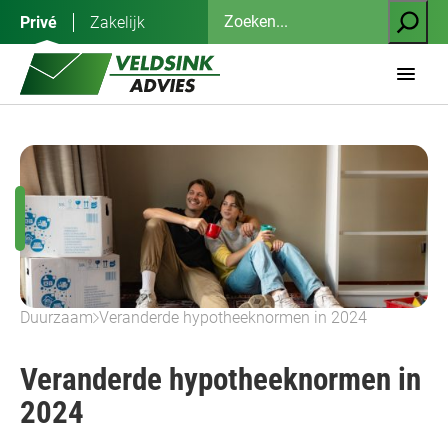
Ga
Zoeken
Privé
Zakelijk
naar
de
inhoud
Duurzaam
Veranderde hypotheeknormen in 2024
Veranderde hypotheeknormen in
2024