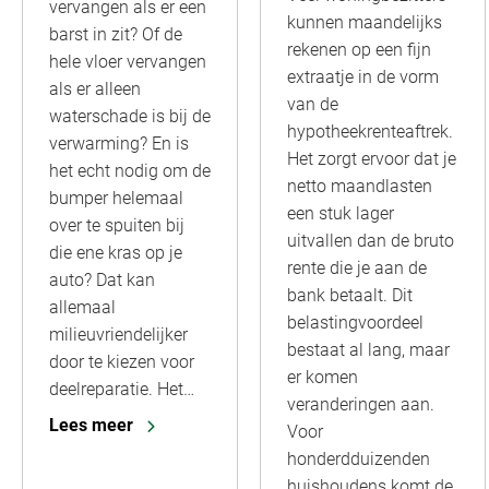
vervangen als er een
kunnen maandelijks
barst in zit? Of de
rekenen op een fijn
hele vloer vervangen
extraatje in de vorm
als er alleen
van de
waterschade is bij de
hypotheekrenteaftrek.
verwarming? En is
Het zorgt ervoor dat je
het echt nodig om de
netto maandlasten
bumper helemaal
een stuk lager
over te spuiten bij
uitvallen dan de bruto
die ene kras op je
rente die je aan de
auto? Dat kan
bank betaalt. Dit
allemaal
belastingvoordeel
milieuvriendelijker
bestaat al lang, maar
door te kiezen voor
er komen
deelreparatie. Het…
veranderingen aan.
Lees meer
Voor
honderdduizenden
huishoudens komt de