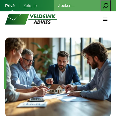
Ga
Zoeken
Privé
Zakelijk
naar
de
inhoud