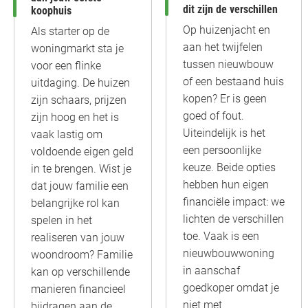
dit zijn de verschillen
koophuis
Op huizenjacht en
Als starter op de
aan het twijfelen
woningmarkt sta je
tussen nieuwbouw
voor een flinke
of een bestaand huis
uitdaging. De huizen
kopen? Er is geen
zijn schaars, prijzen
goed of fout.
zijn hoog en het is
Uiteindelijk is het
vaak lastig om
een persoonlijke
voldoende eigen geld
keuze. Beide opties
in te brengen. Wist je
hebben hun eigen
dat jouw familie een
financiële impact: we
belangrijke rol kan
lichten de verschillen
spelen in het
toe. Vaak is een
realiseren van jouw
nieuwbouwwoning
woondroom? Familie
in aanschaf
kan op verschillende
goedkoper omdat je
manieren financieel
niet met
bijdragen aan de…