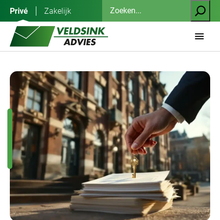
Ga
Zoeken
Privé
Zakelijk
naar
de
inhoud