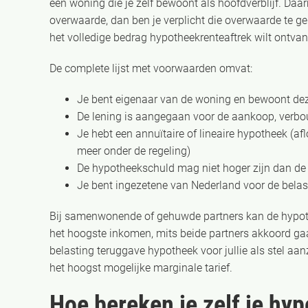
een woning die je zelf bewoont als hoofdverblijf. Daar
overwaarde, dan ben je verplicht die overwaarde te g
het volledige bedrag hypotheekrenteaftrek wilt ontva
De complete lijst met voorwaarden omvat:
Je bent eigenaar van de woning en bewoont deze
De lening is aangegaan voor de aankoop, verbo
Je hebt een annuïtaire of lineaire hypotheek (af
meer onder de regeling)
De hypotheekschuld mag niet hoger zijn dan d
Je bent ingezetene van Nederland voor de belas
Bij samenwonende of gehuwde partners kan de hypot
het hoogste inkomen, mits beide partners akkoord ga
belasting teruggave hypotheek voor jullie als stel aa
het hoogst mogelijke marginale tarief.
Hoe bereken je zelf je hy