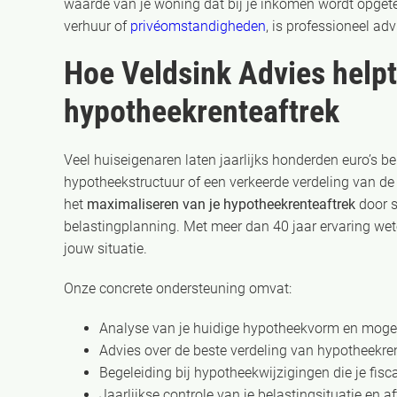
waarde van je woning dat bij je inkomen wordt opgeteld
verhuur of
privéomstandigheden
, is professioneel ad
Hoe Veldsink Advies helpt
hypotheekrenteaftrek
Veel huiseigenaren laten jaarlijks honderden euro’s b
hypotheekstructuur of een verkeerde verdeling van de 
het
maximaliseren van je hypotheekrenteaftrek
door s
belastingplanning. Met meer dan 40 jaar ervaring wet
jouw situatie.
Onze concrete ondersteuning omvat:
Analyse van je huidige hypotheekvorm en mogel
Advies over de beste verdeling van hypotheekren
Begeleiding bij hypotheekwijzigingen die je fisc
Jaarlijkse controle van je belastingsituatie en 