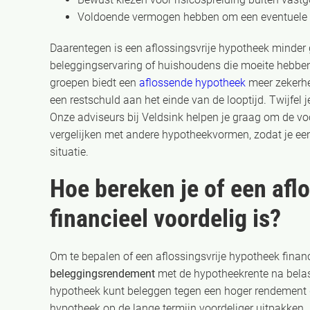
Voldoende vermogen hebben om een eventuele r
Daarentegen is een aflossingsvrije hypotheek minder
beleggingservaring of huishoudens die moeite hebben
groepen biedt een
aflossende hypotheek
meer zekerh
een restschuld aan het einde van de looptijd. Twijfel 
Onze adviseurs bij Veldsink helpen je graag om de vo
vergelijken met andere hypotheekvormen, zodat je een
situatie.
Hoe bereken je of een afl
financieel voordelig is?
Om te bepalen of een aflossingsvrije hypotheek financie
beleggingsrendement
met de hypotheekrente na belast
hypotheek kunt beleggen tegen een hoger rendement d
hypotheek op de lange termijn voordeliger uitpakken