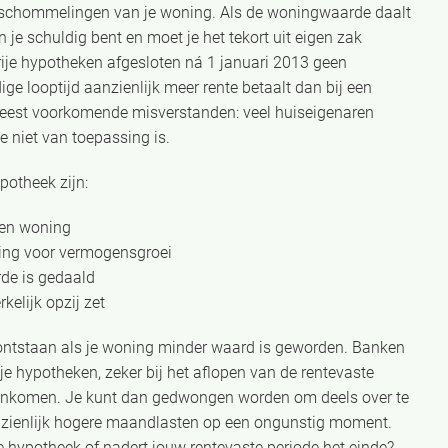
deschommelingen van je woning. Als de woningwaarde daalt
n je schuldig bent en moet je het tekort uit eigen zak
rije hypotheken afgesloten ná 1 januari 2013 geen
ige looptijd aanzienlijk meer rente betaalt dan bij een
e meest voorkomende misverstanden: veel huiseigenaren
e niet van toepassing is.
potheek zijn:
gen woning
ing voor vermogensgroei
rde is gedaald
kelijk opzij zet
n ontstaan als je woning minder waard is geworden. Banken
ije hypotheken, zeker bij het aflopen van de rentevaste
en)inkomen. Je kunt dan gedwongen worden om deels over te
aanzienlijk hogere maandlasten op een ongunstig moment.
e hypotheek of nadert jouw rentevaste periode het einde?