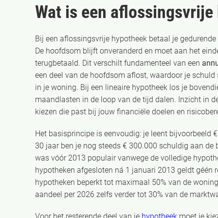
Wat is een aflossingsvrij
Bij een aflossingsvrije hypotheek betaal je gedurende 
De hoofdsom blijft onveranderd en moet aan het eind
terugbetaald. Dit verschilt fundamenteel van een
annu
een deel van de hoofdsom aflost, waardoor je schuld
in je woning. Bij een lineaire hypotheek los je boven
maandlasten in de loop van de tijd dalen. Inzicht in d
kiezen die past bij jouw financiële doelen en risicober
Het basisprincipe is eenvoudig: je leent bijvoorbeeld 
30 jaar ben je nog steeds € 300.000 schuldig aan de
was vóór 2013 populair vanwege de volledige hypothe
hypotheken afgesloten ná 1 januari 2013 geldt géén r
hypotheken beperkt tot maximaal 50% van de woningwa
aandeel per 2026 zelfs verder tot 30% van de marktw
Voor het resterende deel van je
hypotheek
moet je kiez