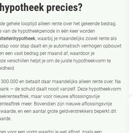
e hypotheek precies?
de gehele looptijd alleen rente over het geleende bedrag.
e van de hypotheekperiode in één keer worden
ïteitenhypotheek
, waarbij je maandelijks zowel rente als
 stap voor stap daalt en je automatisch vermogen opbouwt
dien een vast bedrag per maand af, waardoor je
eze verschillen helpt je om de juiste hypotheekvorm te
eidheid.
€ 300.000 en betaalt daar maandelijks alleen rente over. Na
 bank — de schuld daalt nooit vanzelf. Deze hypotheekvorm
ekrenteaftrek, maar voor nieuwe aflossingsvrije
enteaftrek meer. Bovendien zijn nieuwe aflossingsvrije
arde, en een aantal grote geldverstrekkers beperkt dit
aarde.
en voor een vorm waarbij je wel aflost, zoals een