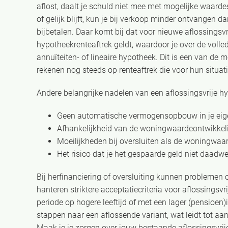
aflost, daalt je schuld niet mee met mogelijke waar
of gelijk blijft, kun je bij verkoop minder ontvangen da
bijbetalen. Daar komt bij dat voor nieuwe aflossingsv
hypotheekrenteaftrek geldt, waardoor je over de volled
annuïteiten- of lineaire hypotheek. Dit is een van d
rekenen nog steeds op renteaftrek die voor hun situati
Andere belangrijke nadelen van een aflossingsvrije hy
Geen automatische vermogensopbouw in je ei
Afhankelijkheid van de woningwaardeontwikkel
Moeilijkheden bij oversluiten als de woningwaa
Het risico dat je het gespaarde geld niet daadwer
Bij herfinanciering of oversluiting kunnen probleme
hanteren striktere acceptatiecriteria voor aflossingsvr
periode op hogere leeftijd of met een lager (pensio
stappen naar een aflossende variant, wat leidt tot 
Maak je je zorgen over jouw bestaande aflossingsvrij