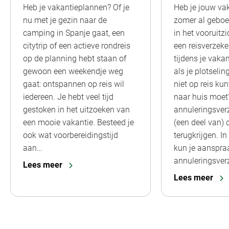
Heb je vakantieplannen? Of je
Heb je jouw va
nu met je gezin naar de
zomer al geboe
camping in Spanje gaat, een
in het vooruitzi
citytrip of een actieve rondreis
een reisverzeker
op de planning hebt staan of
tijdens je vaka
gewoon een weekendje weg
als je plotseli
gaat: ontspannen op reis wil
niet op reis ku
iedereen. Je hebt veel tijd
naar huis moet
gestoken in het uitzoeken van
annuleringsver
een mooie vakantie. Besteed je
(een deel van) 
ook wat voorbereidingstijd
terugkrijgen. I
aan…
kun je aanspra
annuleringsver
Lees meer
Lees meer