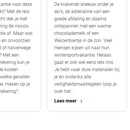
kantie voor deze
De krakende sneeuw onder je
kt? Met de reis
ski’s, de adrenaline van een
cht dek je met
goede afdaling en daarna
ing de risico's
ontspannen met een warme
ntie af. Maar wat
chocolademelk of een
ng en onvoorzien
Weizenbiertje in de zon. Veel
nt of halverwege
mensen kijken uit naar hun
? Met een
wintersportvakantie. Helaas
zekering kun je
gaat er ook wel eens iets mis.
de kosten
Je hebt vaak dure materialen bij
n welke gevallen
je en ondanks alle
ak maken op je
veiligheidsmaatregelen loop je
zekering?
over het…
Lees meer