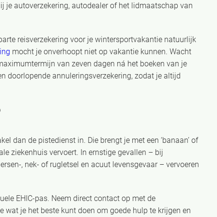
j je autoverzekering, autodealer of het lidmaatschap van
arte reisverzekering voor je wintersportvakantie natuurlijk
ring
mocht je onverhoopt niet op vakantie kunnen. Wacht
en maximumtermijn van zeven dagen ná het boeken van je
en doorlopende annuleringsverzekering, zodat je altijd
?
l dan de pistedienst in. Die brengt je met een ‘banaan’ of
e ziekenhuis vervoert. In ernstige gevallen – bij
rsen-, nek- of rugletsel en acuut levensgevaar – vervoeren
tuele EHIC-pas. Neem direct contact op met de
je wat je het beste kunt doen om goede hulp te krijgen en