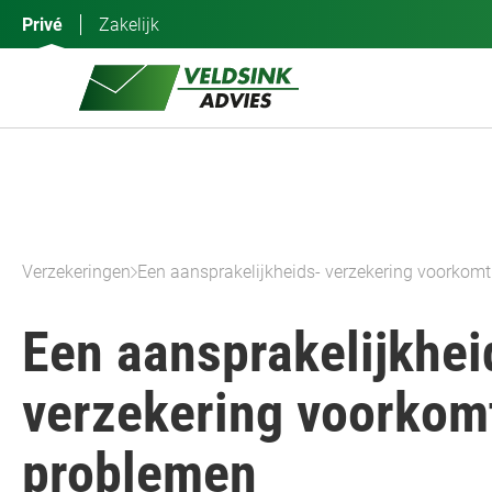
Ga
Privé
Zakelijk
naar
de
inhoud
Verzekeringen
Een aansprakelijkheids- verzekering voorkomt
Een aansprakelijkhei
verzekering voorkomt
problemen