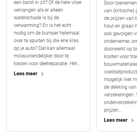
een barst in zit? Of de hele vloer
Door toenemen
vervangen als er alleen
van (kritische) 
waterschade is bij de
de prijzen van b
verwarming? En is het echt
hout en graan 
nodig om de bumper helemaal
ook gevolgen vo
over te spuiten bij die ene kras
ondernemer, om
op je auto? Dat kan allemaal
doorwerkt op b
milieuvriendelijker door te
kosten voor tra
kiezen voor deelreparatie. Het…
bouwmateriale
voedselproduct
Lees meer
mogelijk niet m
de dekking van 
verzekeringen.
onderverzekeri
prijzen…
Lees meer