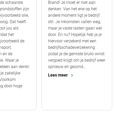
de schaarste
Brand! Je moet er niet aan
grondstoffen zijn
denken. Van het ene op het
ijvoorbeeld olie,
andere moment ligt je bedrijf
hoog. Dat heeft
stil. Je inkomsten vallen weg,
or jou als
maar je vaste lasten gaan wel
dat het
door. En nu? Hopelijk heb je je
ijvoorbeeld de
hiervoor verzekerd met een
nsport,
bedrijfsschadeverzekering
n en de
zodat je de gemiste bruto winst
ie. Waar je
vergoed krijgt om je bedrijf weer
eteen aan denkt:
opnieuw en gezond…
je zakelijke
Lees meer
 Voorkom
ng door hoge