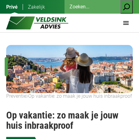
Ga
Zoeken
Privé
Zakelijk
naar
de
inhoud
Preventie
Op vakantie: zo maak je jouw huis inbraakproof
Op vakantie: zo maak je jouw
huis inbraakproof