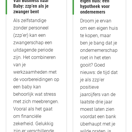
Van Business naar
eigen huis: een
Baby: zzp’en als je
hypotheek voor
zwanger bent
ondernemers
Als zelfstandige
Droom je ervan
zonder personeel
om een eigen huis
(zzp’er) kan een
te kopen, maar
zwangerschap een
ben je bang dat je
uitdagende periode
ondernemerschap
zijn. Het combineren
roet in het eten
van je
gooit? Goed
werkzaamheden met
nieuws: de tijd dat
de voorbereidingen op
je als zzp’er
een baby kan
positieve
behoorlijk wat stress
jaarcijfers van de
met zich meebrengen.
laatste drie jaar
Vooral als het gaat
moest laten zien
om financiële
voordat een bank
zekerheid. Gelukkig
überhaupt met je
zijn er verschillende
wilde praten, is