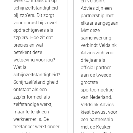
weer controles uit op
en Veldsink
schijnzelfstandigheid
Advies zijn een
bij zzp’ers. Dit zorgt
partnership met
voor onrust bij zowel
elkaar aangegaan.
opdrachtgevers als
Met deze
zzp’ers. Hoe zit dat
samenwerking
precies en wat
verbindt Veldsink
betekent deze
Advies zich voor
wetgeving voor jou?
drie jaar als
Wat is
official partner
schijnzelfstandigheid?
aan de tweede
Schijnzelfstandigheid
grootste
ontstaat als een
sportcompetitie
zzp’er formeel als
van Nederland.
zelfstandige werkt,
Veldsink Advies
maar feitelijk een
kiest bewust voor
werknemer is. De
een partnership
freelancer werkt onder
met de Keuken