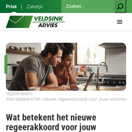
Ga
Zoeken
Privé
Zakelijk
naar
de
inhoud
Hypotheken
Wat betekent het nieuwe regeerakkoord voor jouw woonwen
Wat betekent het nieuwe
regeerakkoord voor jouw