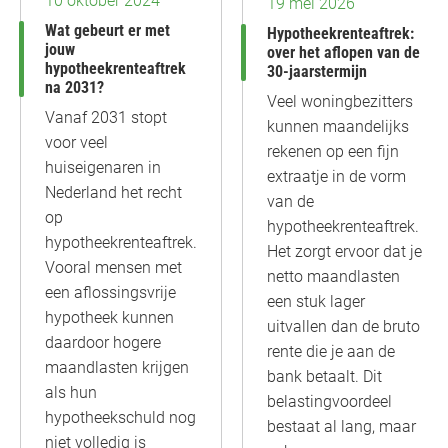
10 oktober 2024
19 mei 2026
Wat gebeurt er met
Hypotheekrenteaftrek:
jouw
over het aflopen van de
hypotheekrenteaftrek
30-jaarstermijn
na 2031?
Veel woningbezitters
Vanaf 2031 stopt
kunnen maandelijks
voor veel
rekenen op een fijn
huiseigenaren in
extraatje in de vorm
Nederland het recht
van de
op
hypotheekrenteaftrek.
hypotheekrenteaftrek.
Het zorgt ervoor dat je
Vooral mensen met
netto maandlasten
een aflossingsvrije
een stuk lager
hypotheek kunnen
uitvallen dan de bruto
daardoor hogere
rente die je aan de
maandlasten krijgen
bank betaalt. Dit
als hun
belastingvoordeel
hypotheekschuld nog
bestaat al lang, maar
niet volledig is