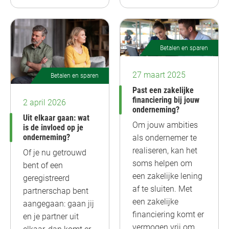
Betalen en sparen
27 maart 2025
Betalen en sparen
Past een zakelijke
financiering bij jouw
2 april 2026
onderneming?
Uit elkaar gaan: wat
Om jouw ambities
is de invloed op je
onderneming?
als ondernemer te
realiseren, kan het
Of je nu getrouwd
soms helpen om
bent of een
een zakelijke lening
geregistreerd
af te sluiten. Met
partnerschap bent
een zakelijke
aangegaan: gaan jij
financiering komt er
en je partner uit
vermogen vrij om