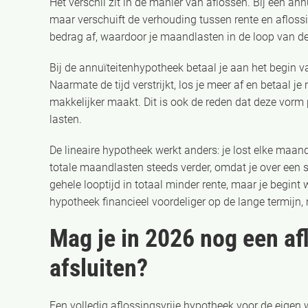
Het verschil zit in de manier van aflossen. Bij een a
maar verschuift de verhouding tussen rente en aflossi
bedrag af, waardoor je maandlasten in de loop van de 
Bij de annuïteitenhypotheek betaal je aan het begin van
Naarmate de tijd verstrijkt, los je meer af en betaal je
makkelijker maakt. Dit is ook de reden dat deze vorm p
lasten.
De lineaire hypotheek werkt anders: je lost elke maan
totale maandlasten steeds verder, omdat je over een st
gehele looptijd in totaal minder rente, maar je begin
hypotheek financieel voordeliger op de lange termijn,
Mag je in 2026 nog een af
afsluiten?
Een volledig aflossingsvrije hypotheek voor de eigen w