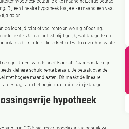
nnuïteitenhypotheek betaal je elke maand hetzelfde bedrag,
ng. Bij een lineaire hypotheek los je elke maand een vast
tijd dalen.
 de looptijd relatief veel rente en weinig aflossing.
 minder rente. Je maandlast blijft gelijk, wat budgetteren
opulair is bij starters die zekerheid willen over hun vaste
d een gelijk deel van de hoofdsom af. Daardoor dalen je
eeds kleinere schuld rente betaalt. Je betaalt over de
t wel met hogere maandlasten. Dit maakt de lineaire
 maar vraagt aan het begin meer ruimte in je budget.
lossingsvrije hypotheek
oning is in 2026 niet meer mogelijk als je gebruik wilt