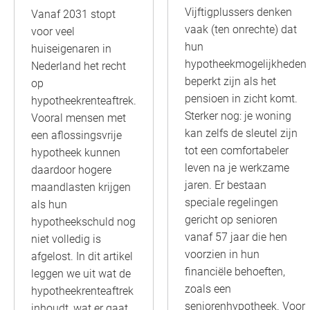
Vijftigplussers denken
Vanaf 2031 stopt
vaak (ten onrechte) dat
voor veel
hun
huiseigenaren in
hypotheekmogelijkheden
Nederland het recht
beperkt zijn als het
op
pensioen in zicht komt.
hypotheekrenteaftrek.
Sterker nog: je woning
Vooral mensen met
kan zelfs de sleutel zijn
een aflossingsvrije
tot een comfortabeler
hypotheek kunnen
leven na je werkzame
daardoor hogere
jaren. Er bestaan
maandlasten krijgen
speciale regelingen
als hun
gericht op senioren
hypotheekschuld nog
vanaf 57 jaar die hen
niet volledig is
voorzien in hun
afgelost. In dit artikel
financiële behoeften,
leggen we uit wat de
zoals een
hypotheekrenteaftrek
seniorenhypotheek. Voor
inhoudt, wat er gaat