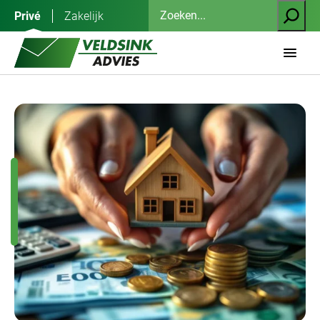
Ga
Zoeken
Privé
Zakelijk
naar
de
inhoud