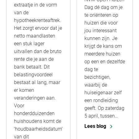
extraatje in de vorm
Dag dé dag om je
van de
te oriënteren op
hypotheekrenteaftrek.
huizen die voor
Het zorgt ervoor dat je
jou interessant
netto maandlasten
kunnen zijn. Je
een stuk lager
krijgt de kans om
uitvallen dan de bruto
meerdere huizen
rente die je aan de
op een en dezelfde
bank betaalt. Dit
dag te
belastingvoordeel
bezichtigen,
bestaat al lang, maar
waarbij de
er komen
huiseigenaar zelf
veranderingen aan.
een rondleiding
Voor
geeft. Op zaterdag
honderdduizenden
5 april, tussen…
huishoudens komt de
Lees blog
‘houdbaarheidsdatum’
van dit