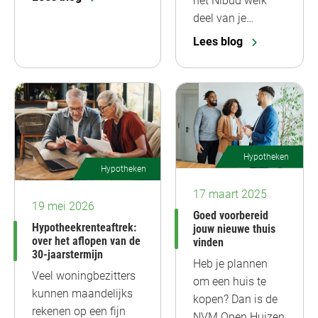
het Nibud welk
deel van je…
Lees blog
Hypotheken
Hypotheken
17 maart 2025
19 mei 2026
Goed voorbereid
Hypotheekrenteaftrek:
jouw nieuwe thuis
over het aflopen van de
vinden
30-jaarstermijn
Heb je plannen
Veel woningbezitters
om een huis te
kunnen maandelijks
kopen? Dan is de
rekenen op een fijn
NVM Open Huizen