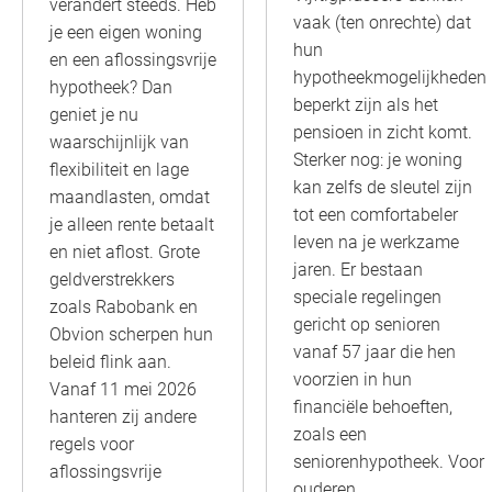
verandert steeds. Heb
vaak (ten onrechte) dat
je een eigen woning
hun
en een aflossingsvrije
hypotheekmogelijkheden
hypotheek? Dan
beperkt zijn als het
geniet je nu
pensioen in zicht komt.
waarschijnlijk van
Sterker nog: je woning
flexibiliteit en lage
kan zelfs de sleutel zijn
maandlasten, omdat
tot een comfortabeler
je alleen rente betaalt
leven na je werkzame
en niet aflost. Grote
jaren. Er bestaan
geldverstrekkers
speciale regelingen
zoals Rabobank en
gericht op senioren
Obvion scherpen hun
vanaf 57 jaar die hen
beleid flink aan.
voorzien in hun
Vanaf 11 mei 2026
financiële behoeften,
hanteren zij andere
zoals een
regels voor
seniorenhypotheek. Voor
aflossingsvrije
ouderen…