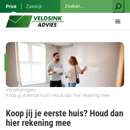
Ga
Zoeken
Privé
Zakelijk
naar
de
inhoud
Verzekeringen
Koop jij je eerste huis? Houd dan hier rekening mee
Koop jij je eerste huis? Houd dan
hier rekening mee