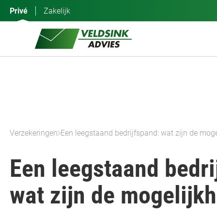
Ga
Privé
Zakelijk
naar
de
inhoud
Verzekeringen
Een leegstaand bedrijfspand: wat zijn de mog
Een leegstaand bedri
wat zijn de mogelijk