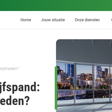
Home
Jouw situatie
Onze diensten
elijkheden?
jfspand:
heden?