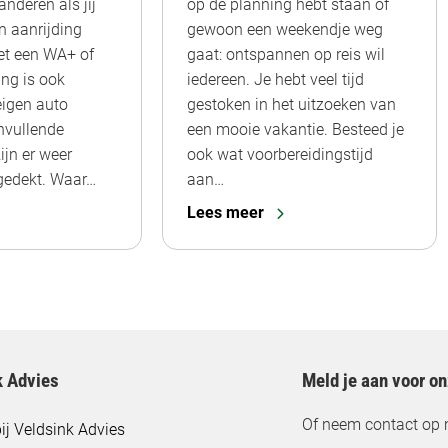
nderen als jij
op de planning hebt staan of
n aanrijding
gewoon een weekendje weg
et een WA+ of
gaat: ontspannen op reis wil
ing is ook
iedereen. Je hebt veel tijd
eigen auto
gestoken in het uitzoeken van
nvullende
een mooie vakantie. Besteed je
ijn er weer
ook wat voorbereidingstijd
 gedekt. Waar…
aan…
Lees meer
k Advies
Meld je aan voor o
Of neem contact op 
ij Veldsink Advies