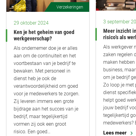
Verzekeringen
3 september 2
29 oktober 2024
Meer inzicht in
Ken je het geheim van goed
risico’s als we
werkgeverschap?
Als werkgever m
Als ondernemer doe je er alles
zaken regelen di
aan om de continuïteit en het
maken hebben 
voortbestaan van je bedrijf te
business, maar 
bewaken. Met personeel in
om je bedrijf g
dienst heb je ook de
Zo loop je met 
verantwoordelijkheid om goed
dienst specifiek
voor je medewerkers te zorgen.
helpt goed wer
Zij leveren immers een grote
jouw bedrijf voo
bijdrage aan het succes van je
tegelijkertijd g
bedrijf, maar tegelijkertijd
medewerkers? 
vormen zij ook een groot
risico. Een goed…
Lees meer