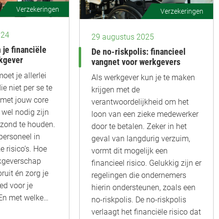
Verzekeringen
Verzekeringen
024
29 augustus 2025
 je financiële
De no-riskpolis: financieel
rkgever
vangnet voor werkgevers
oet je allerlei
Als werkgever kun je te maken
e niet per se te
krijgen met de
met jouw core
verantwoordelijkheid om het
wel nodig zijn
loon van een zieke medewerker
ezond te houden.
door te betalen. Zeker in het
personeel in
geval van langdurig verzuim,
e risico’s. Hoe
vormt dit mogelijk een
kgeverschap
financieel risico. Gelukkig zijn er
ruit én zorg je
regelingen die ondernemers
oed voor je
hierin ondersteunen, zoals een
En met welke…
no-riskpolis. De no-riskpolis
verlaagt het financiële risico dat