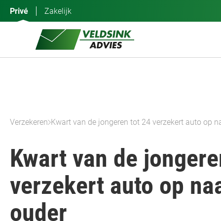
Ga
Privé
Zakelijk
naar
de
inhoud
Verzekeren
Kwart van de jongeren tot 24 verzekert auto op 
Kwart van de jongere
verzekert auto op n
ouder