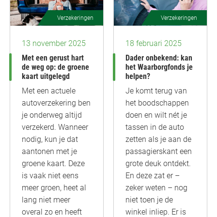
Verzekeringen
Verzekeringen
13 november 2025
18 februari 2025
Met een gerust hart
Dader onbekend: kan
de weg op: de groene
het Waarborgfonds je
kaart uitgelegd
helpen?
Met een actuele
Je komt terug van
autoverzekering ben
het boodschappen
je onderweg altijd
doen en wilt nét je
verzekerd. Wanneer
tassen in de auto
nodig, kun je dat
zetten als je aan de
aantonen met je
passagierskant een
groene kaart. Deze
grote deuk ontdekt.
is vaak niet eens
En deze zat er –
meer groen, heet al
zeker weten – nog
lang niet meer
niet toen je de
overal zo en heeft
winkel inliep. Er is