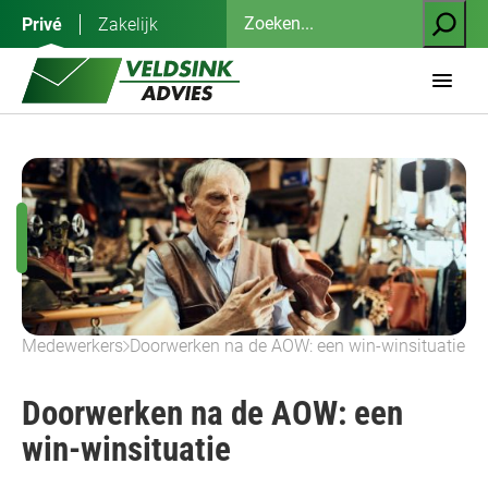
Ga
Zoeken
Privé
Zakelijk
naar
de
inhoud
Medewerkers
Doorwerken na de AOW: een win-winsituatie
Doorwerken na de AOW: een
win-winsituatie