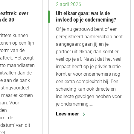
2 april 2026
eaftrek: over
Uit elkaar gaan: wat is de
n de 30-
invloed op je onderneming?
Of je nu getrouwd bent of een
itters kunnen
geregistreerd partnerschap bent
enen op een fijn
aangegaan: gaan jij en je
 vorm van de
partner uit elkaar, dan komt er
ftrek. Het zorgt
veel op je af. Naast dat het veel
netto maandlasten
impact heeft op je privésituatie
uitvallen dan de
komt er voor ondernemers nog
 je aan de bank
een extra complexiteit bij. Een
lastingvoordeel
scheiding kan ook directe en
g, maar er komen
indirecte gevolgen hebben voor
aan. Voor
je onderneming.…
den
Lees meer
omt de
datum’ van dit
eel…