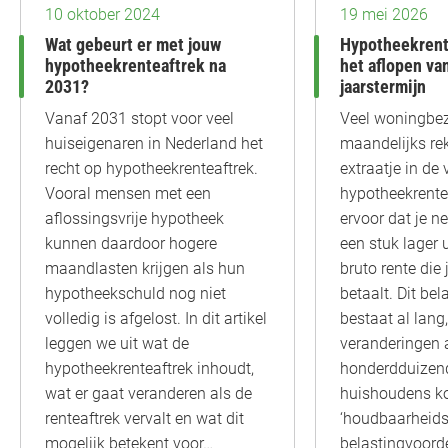
10 oktober 2024
19 mei 2026
Wat gebeurt er met jouw
Hypotheekrent
hypotheekrenteaftrek na
het aflopen va
2031?
jaarstermijn
Vanaf 2031 stopt voor veel
Veel woningbez
huiseigenaren in Nederland het
maandelijks rek
recht op hypotheekrenteaftrek.
extraatje in de
Vooral mensen met een
hypotheekrentea
aflossingsvrije hypotheek
ervoor dat je 
kunnen daardoor hogere
een stuk lager 
maandlasten krijgen als hun
bruto rente die
hypotheekschuld nog niet
betaalt. Dit be
volledig is afgelost. In dit artikel
bestaat al lan
leggen we uit wat de
veranderingen 
hypotheekrenteaftrek inhoudt,
honderdduizen
wat er gaat veranderen als de
huishoudens k
renteaftrek vervalt en wat dit
‘houdbaarheids
mogelijk betekent voor…
belastingvoord