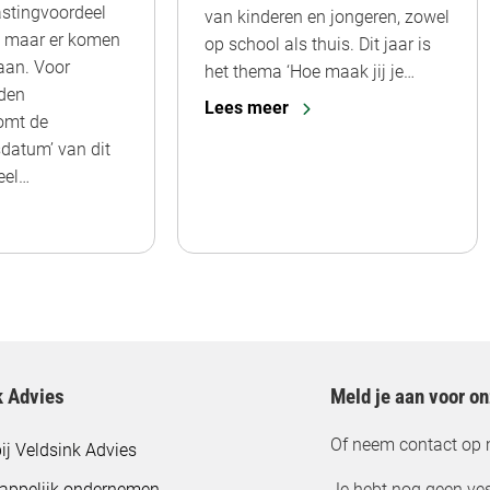
lastingvoordeel
van kinderen en jongeren, zowel
g, maar er komen
op school als thuis. Dit jaar is
aan. Voor
het thema ‘Hoe maak jij je…
den
Lees meer
omt de
datum’ van dit
eel…
k Advies
Meld je aan voor o
Of neem contact op 
ij Veldsink Advies
appelijk ondernemen
Je hebt nog geen ves