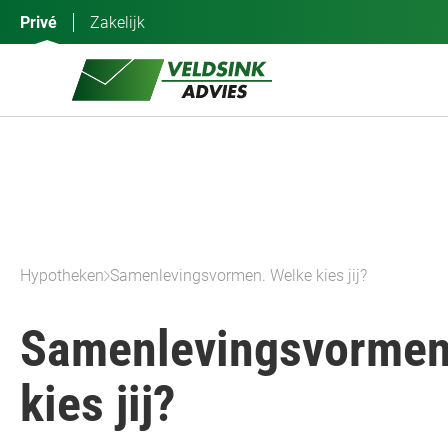
Ga
Privé
Zakelijk
naar
de
inhoud
Hypotheken
Samenlevingsvormen. Welke kies jij?
Samenlevingsvormen
kies jij?