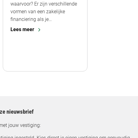
waarvoor? Er zijn verschillende
vormen van een zakelijke
financiering als je…
Lees meer
nze nieuwsbrief
met jouw vestiging:
tiging ingesteld. Kies direct je eigen vestiging om eenvoudig