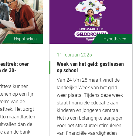
Hypotheken
Hypotheken
11 februari 2025
eaftrek: over
Week van het geld: gastlessen
n de 30-
op school
Van 24 t/m 28 maart vindt de
itters kunnen
landelijke Week van het geld
enen op een fijn
weer plaats. Tijdens deze week
 vorm van de
staat financiële educatie aan
ftrek. Het zorgt
kinderen en jongeren centraal.
netto maandlasten
Het is een belangrijke aanjager
uitvallen dan de
voor het structureel stimuleren
 je aan de bank
van financiële vaardigheden