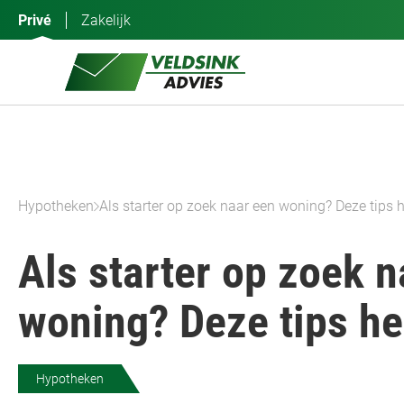
Ga
Privé
Zakelijk
naar
de
inhoud
Hypotheken
Als starter op zoek naar een woning? Deze tips h
Als starter op zoek 
woning? Deze tips he
Hypotheken