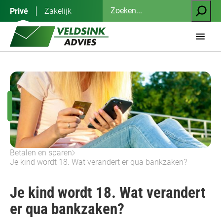
Ga
Zoeken
Privé
Zakelijk
naar
de
inhoud
Betalen en sparen
Je kind wordt 18. Wat verandert er qua bankzaken?
Je kind wordt 18. Wat verandert
er qua bankzaken?