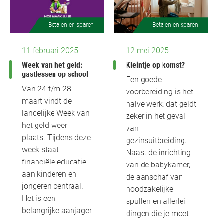
Betalen en sparen
Betalen en sparen
11 februari 2025
12 mei 2025
Week van het geld:
Kleintje op komst?
gastlessen op school
Een goede
Van 24 t/m 28
voorbereiding is het
maart vindt de
halve werk: dat geldt
landelijke Week van
zeker in het geval
het geld weer
van
plaats. Tijdens deze
gezinsuitbreiding.
week staat
Naast de inrichting
financiële educatie
van de babykamer,
aan kinderen en
de aanschaf van
jongeren centraal.
noodzakelijke
Het is een
spullen en allerlei
belangrijke aanjager
dingen die je moet