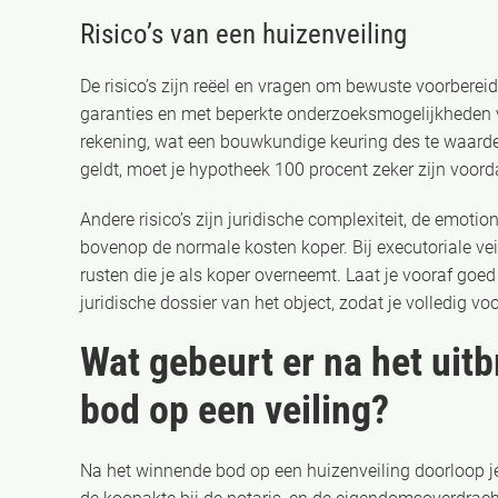
Risico’s van een huizenveiling
De risico’s zijn reëel en vragen om bewuste voorbereid
garanties en met beperkte onderzoeksmogelijkheden 
rekening, wat een bouwkundige keuring des te waard
geldt, moet je hypotheek 100 procent zeker zijn voorda
Andere risico’s zijn juridische complexiteit, de emotio
bovenop de normale kosten koper. Bij executoriale ve
rusten die je als koper overneemt. Laat je vooraf goe
juridische dossier van het object, zodat je volledig v
Wat gebeurt er na het uit
bod op een veiling?
Na het winnende bod op een huizenveiling doorloop je