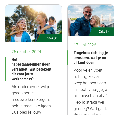
Zakelijk
Zakelijk
17 juni 2026
25 oktober 2024
Zorgeloos richting je
pensioen: wat je nu
Het
al kunt doen
nabestaandenpensioen
verandert: wat betekent
Voor velen voelt
dit voor jouw
het nog zo ver
werknemers?
weg: het pensioen.
Als ondernemer wil je
En toch vraag je je
goed voor je
nu misschien al af:
medewerkers zorgen,
Heb ik straks wel
ook in moeilijke tijden.
genoeg? Wat ga ik
Dus bied je jouw