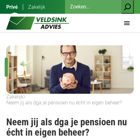
Ga
Zoeken
Privé
Zakelijk
naar
de
inhoud
Zakelijk
Neem jij als dga je pensioen nu écht in eigen beheer?
Neem jij als dga je pensioen nu
écht in eigen beheer?