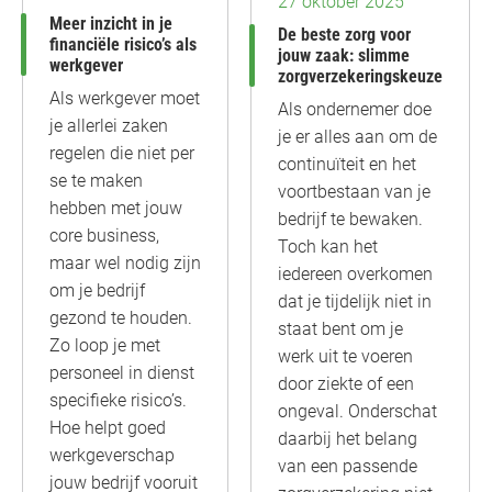
27 oktober 2025
Meer inzicht in je
De beste zorg voor
financiële risico’s als
jouw zaak: slimme
werkgever
zorgverzekeringskeuze
Als werkgever moet
Als ondernemer doe
je allerlei zaken
je er alles aan om de
regelen die niet per
continuïteit en het
se te maken
voortbestaan van je
hebben met jouw
bedrijf te bewaken.
core business,
Toch kan het
maar wel nodig zijn
iedereen overkomen
om je bedrijf
dat je tijdelijk niet in
gezond te houden.
staat bent om je
Zo loop je met
werk uit te voeren
personeel in dienst
door ziekte of een
specifieke risico’s.
ongeval. Onderschat
Hoe helpt goed
daarbij het belang
werkgeverschap
van een passende
jouw bedrijf vooruit