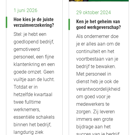
1 juni 2026
29 oktober 2024
Hoe kies je de juiste
Ken je het geheim van
verzuimverzekering?
goed werkgeverschap?
Stel: je hebt een
Als ondernemer doe
goedlopend bedrijf,
je er alles aan om de
gemotiveerd
continuïteit en het
personeel, een fijne
voortbestaan van je
klantenkring en een
bedrijf te bewaken.
goede omzet. Geen
Met personeel in
vuiltje aan de lucht.
dienst heb je ook de
Totdat er in
verantwoordelijkheid
hetzelfde kwartaal
om goed voor je
twee fulltime
medewerkers te
werknemers,
zorgen. Zij leveren
essentiële schakels
immers een grote
binnen het bedrijf,
bijdrage aan het
langdurig ziek
succes van je bedrijf,