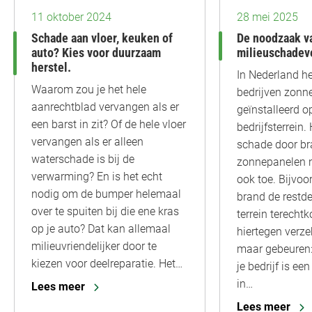
11 oktober 2024
28 mei 2025
Schade aan vloer, keuken of
De noodzaak v
auto? Kies voor duurzaam
milieuschadev
herstel.
In Nederland h
Waarom zou je het hele
bedrijven zonn
aanrechtblad vervangen als er
geïnstalleerd o
een barst in zit? Of de hele vloer
bedrijfsterrein.
vervangen als er alleen
schade door b
waterschade is bij de
zonnepanelen 
verwarming? En is het echt
ook toe. Bijvoor
nodig om de bumper helemaal
brand de restd
over te spuiten bij die ene kras
terrein terecht
op je auto? Dat kan allemaal
hiertegen verze
milieuvriendelijker door te
maar gebeuren:
kiezen voor deelreparatie. Het…
je bedrijf is ee
in…
Lees meer
Lees meer