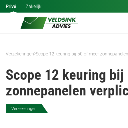
Ga
Privé
Zakelijk
naar
de
inhoud
Verzekeringen
Scope 12 keuring bij 50 of meer zonnepanelen
Scope 12 keuring bij
zonnepanelen verpli
Verzekeringen