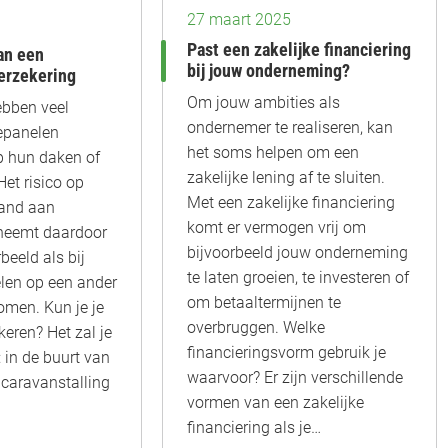
27 maart 2025
Past een zakelijke financiering
an een
bij jouw onderneming?
erzekering
Om jouw ambities als
ebben veel
ondernemer te realiseren, kan
epanelen
het soms helpen om een
p hun daken of
zakelijke lening af te sluiten.
 Het risico op
Met een zakelijke financiering
rand aan
komt er vermogen vrij om
neemt daardoor
bijvoorbeeld jouw onderneming
beeld als bij
te laten groeien, te investeren of
elen op een ander
om betaaltermijnen te
komen. Kun je je
overbruggen. Welke
keren? Het zal je
financieringsvorm gebruik je
 in de buurt van
waarvoor? Er zijn verschillende
n caravanstalling
vormen van een zakelijke
financiering als je…