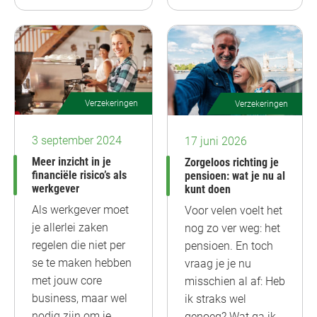
Verzekeringen
Verzekeringen
3 september 2024
17 juni 2026
Meer inzicht in je
Zorgeloos richting je
financiële risico’s als
pensioen: wat je nu al
werkgever
kunt doen
Als werkgever moet
Voor velen voelt het
je allerlei zaken
nog zo ver weg: het
regelen die niet per
pensioen. En toch
se te maken hebben
vraag je je nu
met jouw core
misschien al af: Heb
business, maar wel
ik straks wel
nodig zijn om je
genoeg? Wat ga ik