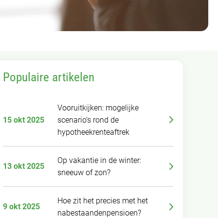
Populaire artikelen
Vooruitkijken: mogelijke
15 okt 2025
scenario’s rond de
hypotheekrenteaftrek
Op vakantie in de winter:
13 okt 2025
sneeuw of zon?
Hoe zit het precies met het
9 okt 2025
nabestaandenpensioen?