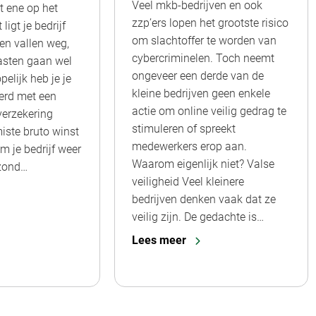
Veel mkb-bedrijven en ook
t ene op het
zzp’ers lopen het grootste risico
igt je bedrijf
om slachtoffer te worden van
ten vallen weg,
cybercriminelen. Toch neemt
lasten gaan wel
ongeveer een derde van de
elijk heb je je
kleine bedrijven geen enkele
kerd met een
actie om online veilig gedrag te
verzekering
stimuleren of spreekt
iste bruto winst
medewerkers erop aan.
om je bedrijf weer
Waarom eigenlijk niet? Valse
zond…
veiligheid Veel kleinere
bedrijven denken vaak dat ze
veilig zijn. De gedachte is…
Lees meer