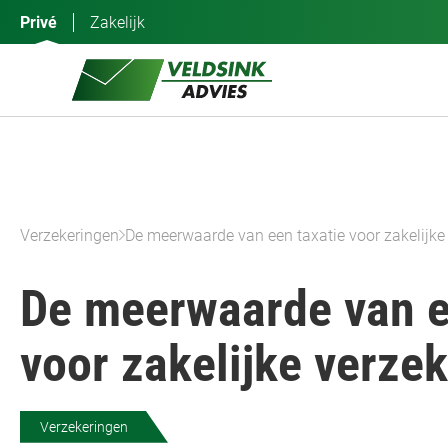
Ga
Privé
Zakelijk
naar
de
inhoud
Verzekeringen
De meerwaarde van een taxatie voor zakelijke
De meerwaarde van e
voor zakelijke verze
Verzekeringen