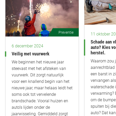
Preventie
11 oktober 2
Schade aan vl
6 december 2024
auto? Kies v
herstel.
Veilig met vuurwerk
Waarom zou je
We beginnen het nieuwe jaar
aanrechtblad 
steevast met het afsteken van
een barst in zi
vuurwerk. Dit zorgt natuurlijk
vervangen als 
voor een knallend begin van het
waterschade i
nieuwe jaar, maar helaas leidt het
verwarming? E
soms ook tot vervelende
om de bumper
brandschade. Vooral huizen en
spuiten bij di
auto’s lijden onder de
auto? Dat kan
jaarwisseling. Gemiddeld zorgt