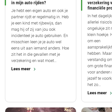
in mijn auto rijden?
verzekering 
financiële p
Je hebt een eigen auto en ook je
In het dagelij
partner rijdt er regelmatig in. Heb
allerlei risico
je een kind met rijbewijs, dan
ongelukje zit
mag hij of zij van jou ook
klein hoekje. H
incidenteel je auto gebruiken. En
om een
misschien leen je je auto wel
aansprakelijk
eens uit aan iemand anders. Hoe
hebben. Maar 
zit het in die gevallen met je
verstandig om 
verzekering en wat moet…
om grote fina
Lees meer
voor anderen
jezelf te voo
het zo…
Lees meer