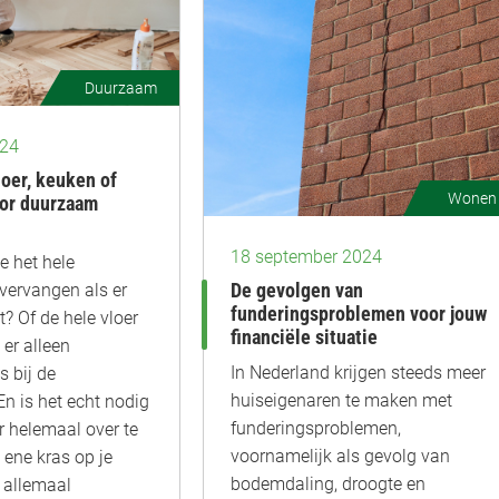
Duurzaam
024
oer, keuken of
Wonen
oor duurzaam
18 september 2024
 het hele
vervangen als er
De gevolgen van
funderingsproblemen voor jouw
t? Of de hele vloer
financiële situatie
er alleen
In Nederland krijgen steeds meer
s bij de
huiseigenaren te maken met
n is het echt nodig
funderingsproblemen,
 helemaal over te
voornamelijk als gevolg van
e ene kras op je
bodemdaling, droogte en
 allemaal