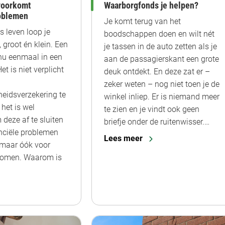
voorkomt
Waarborgfonds je helpen?
roblemen
Je komt terug van het
ks leven loop je
boodschappen doen en wilt nét
’s, groot én klein. Een
je tassen in de auto zetten als je
 nu eenmaal in een
aan de passagierskant een grote
et is niet verplicht
deuk ontdekt. En deze zat er –
zeker weten – nog niet toen je de
heidsverzekering te
winkel inliep. Er is niemand meer
het is wel
te zien en je vindt ook geen
deze af te sluiten
briefje onder de ruitenwisser.…
nciële problemen
Lees meer
 maar óók voor
rkomen. Waarom is