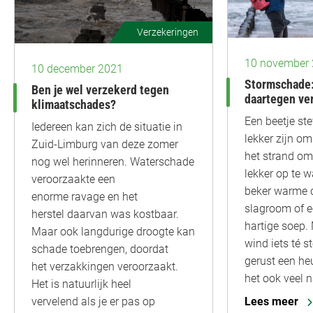
Verzekeringen
10 november
10 december 2021
Stormschade:
Ben je wel verzekerd tegen
daartegen ve
klimaatschades?
Een beetje st
Iedereen kan zich de situatie in
lekker zijn om
Zuid-Limburg van deze zomer
het strand o
nog wel herinneren. Waterschade
lekker op te 
veroorzaakte een
beker warme 
enorme ravage en het
slagroom of 
herstel daarvan was kostbaar.
hartige soep. 
Maar ook langdurige droogte kan
wind iets té s
schade toebrengen, doordat
gerust een he
het verzakkingen veroorzaakt.
het ook veel 
Het is natuurlijk heel
Lees meer
vervelend als je er pas op