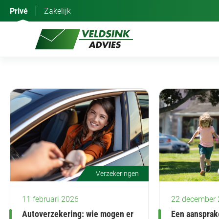
Ga
Privé
Zakelijk
naar
de
inhoud
Verzekeringen
11 februari 2026
22 december
Autoverzekering: wie mogen er
Een aansprak