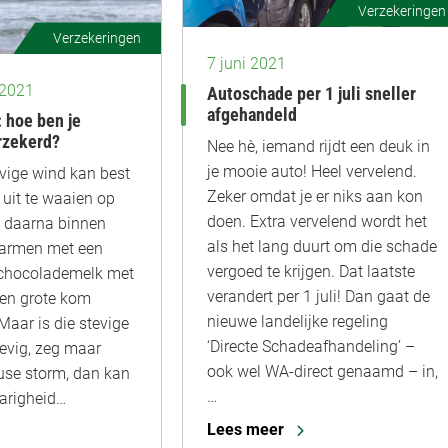
Verzekeringen
Verzekeringen
7 juni 2021
 2021
Autoschade per 1 juli sneller
afgehandeld
 hoe ben je
rzekerd?
Nee hè, iemand rijdt een deuk in
je mooie auto! Heel vervelend.
evige wind kan best
Zeker omdat je er niks aan kon
 uit te waaien op
doen. Extra vervelend wordt het
m daarna binnen
als het lang duurt om die schade
warmen met een
vergoed te krijgen. Dat laatste
chocolademelk met
verandert per 1 juli! Dan gaat de
een grote kom
nieuwe landelijke regeling
Maar is die stevige
‘Directe Schadeafhandeling’ –
tevig, zeg maar
ook wel WA-direct genaamd – in,
use storm, dan kan
…
narigheid…
Lees meer