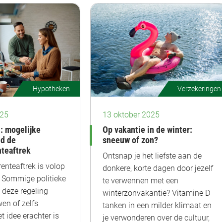
Hypotheken
Verzekeringen
025
13 oktober 2025
: mogelijke
Op vakantie in de winter:
nd de
sneeuw of zon?
teaftrek
Ontsnap je het liefste aan de
enteaftrek is volop
donkere, korte dagen door jezelf
. Sommige politieke
te verwennen met een
n deze regeling
winterzonvakantie? Vitamine D
en of zelfs
tanken in een milder klimaat en
t idee erachter is
je verwonderen over de cultuur,