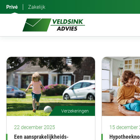
Ga
Privé
Zakelijk
naar
de
inhoud
Verzekeringen
22 december 2025
15 december
Een aansprakelijkheids-
Hypotheekno