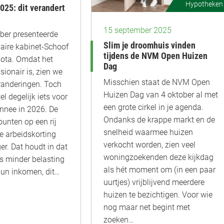
Hypotheken
025: dit verandert
15 september 2025
ber presenteerde
Slim je droomhuis vinden
aire kabinet-Schoof
tijdens de NVM Open Huizen
nota. Omdat het
Dag
ionair is, zien we
Misschien staat de NVM Open
randeringen. Toch
Huizen Dag van 4 oktober al met
el degelijk iets voor
een grote cirkel in je agenda.
nnee in 2026. De
Ondanks de krappe markt en de
punten op een rij
snelheid waarmee huizen
e arbeidskorting
verkocht worden, zien veel
er. Dat houdt in dat
woningzoekenden deze kijkdag
s minder belasting
als hét moment om (in een paar
hun inkomen, dit…
uurtjes) vrijblijvend meerdere
huizen te bezichtigen. Voor wie
nog maar net begint met
zoeken…