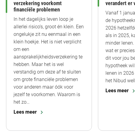
verzekering voorkomt
verandert er 
financiële problemen
Vanaf 1 janua
In het dagelijks leven loop je
de hypotheek
allerlei risico’s, groot én klein. Een
2026 hetzelfde
ongelukje zit nu eenmaal in een
als in 2025, k
klein hoekje. Het is niet verplicht
minder lenen. I
om een
wat er precie
aansprakelijkheidsverzekering te
dit voor jou b
hebben. Maar het is wel
hypotheek wil
verstandig om deze af te sluiten
lenen in 2026 
om grote financiële problemen
het Nibud wel
voor anderen maar óók voor
Lees meer
jezelf te voorkomen. Waarom is
het zo…
Lees meer