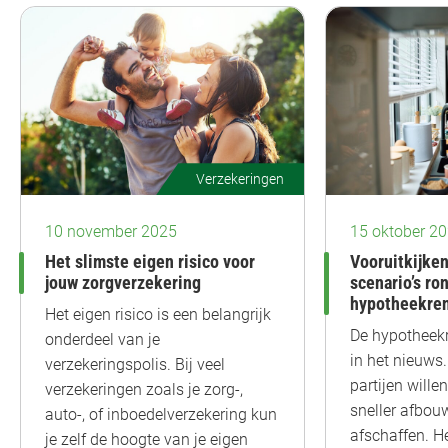
Verzekeringen
10 november 2025
15 oktober 2
Het slimste eigen risico voor
Vooruitkijken
jouw zorgverzekering
scenario’s ro
hypotheekren
Het eigen risico is een belangrijk
De hypotheekr
onderdeel van je
in het nieuws
verzekeringspolis. Bij veel
partijen wille
verzekeringen zoals je zorg-,
sneller afbouw
auto-, of inboedelverzekering kun
afschaffen. He
je zelf de hoogte van je eigen