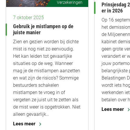
Verzekeringen
Prinsjesdag 2
er in 2026
7 oktober 2025
Op 16 septem
Gebruik je mistlampen op de
het demission
juiste manier
de Miljoenen
kabinet demiss
Zien en gezien worden bij dichte
geen grote ve
mist is nog niet zo eenvoudig.
verandert er w
Het kan leiden tot gevaarlijke
jouw portemo
situaties op de weg. Wanneer
belangrijkste 
mag je de mistlampen aanzetten
Belastingen D
en wat zijn de risico’s? Sommige
wordt iets hog
bestuurders schakelen
werkenden iet
mistlampen te vroeg in of
betalen over 
vergeten ze juist uit te zetten als
de mist weer is opgetrokken. Niet
Lees meer
alleen gevaarlijk…
Lees meer