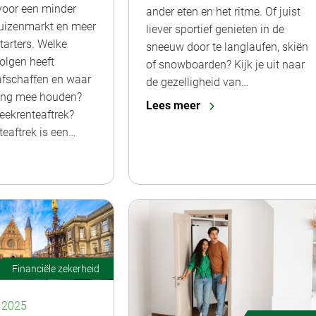
 voor een minder
ander eten en het ritme. Of juist
huizenmarkt en meer
liever sportief genieten in de
tarters. Welke
sneeuw door te langlaufen, skiën
olgen heeft
of snowboarden? Kijk je uit naar
afschaffen en waar
de gezelligheid van…
ning mee houden?
Lees meer
eekrenteaftrek?
eaftrek is een…
Financiële zekerheid
 2025