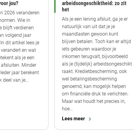
voor jou?
arbeidsongeschiktheid: zo zit
het
ri 2026 veranderen
Als je een lening afsluit, ga je er
normen. Wie in
natuurlijk van uit dat je je
 blijft verdienen
maandlasten gewoon kunt
an volgend jaar
blijven betalen. Toch kan er altijd
n dit artikel lees je
iets gebeuren waardoor je
s verandert en wat
inkomen terugvalt, bijvoorbeeld
etekent als je een
als je (tijdelijk) arbeidsongeschikt
 afsluiten. Minder
raakt. Kredietbescherming, ook
Ieder jaar berekent
wel betalingsbescherming
k deel van je…
genoemd, kan mogelijk helpen
om financiële druk te verlichten.
Maar wat houdt het precies in,
hoe…
Lees meer