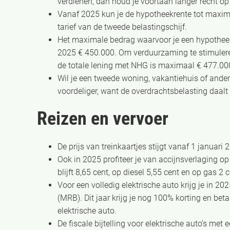
verdienen, dan houd je voortaan langer recht op
Vanaf 2025 kun je de hypotheekrente tot maximaa
tarief van de tweede belastingschijf.
Het maximale bedrag waarvoor je een hypotheek
2025 € 450.000. Om verduurzaming te stimulere
de totale lening met NHG is maximaal € 477.00
Wil je een tweede woning, vakantiehuis of ander
voordeliger, want de overdrachtsbelasting daal
Reizen en vervoer
De prijs van treinkaartjes stijgt vanaf 1 januari
Ook in 2025 profiteer je van accijnsverlaging op
blijft 8,65 cent, op diesel 5,55 cent en op gas 2 c
Voor een volledig elektrische auto krijg je in 2
(MRB). Dit jaar krijg je nog 100% korting en bet
elektrische auto.
De fiscale bijtelling voor elektrische auto’s me