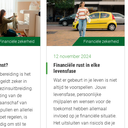
Financiële zekerheid
Financiële zekerheid
12 november 2024
mst?
Financiële rust in elke
levensfase
ereiding is het
Wat er gebeurt in je leven is niet
geldt zeker in
altijd te voorspellen. Jouw
ezinsuitbreiding.
levensfase, persoonlijke
ting van de
mijlpalen en wensen voor de
 aanschaf van
toekomst hebben allemaal
pullen en allerlei
invloed op je financiële situatie.
oet regelen, is
Het uitsluiten van risico’s die je
dig om stil te