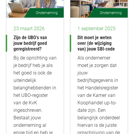
Onderneming
Onderneming
23 maart 2026
1 september 2025
Zijn de UBO’s van
Dit moet je weten
jouw bedrijf goed
over (de wijziging
geregistreerd?
van) jouw SBI-code
Bij de oprichting van
Als ondernemer
je bedrijf heb je als
moet je zorgen dat
het goed is ook de
jouw
uiteindelijk
bedrijfsgegevens in
belanghebbenden in
het Handelsregister
het UBO-register
van de Kamer van
van de KvK
Koophandel up-to-
ingeschreven.
date zijn. Een
Bestaat jouw
belangrijk onderdeel
onderneming al
hiervan is de juiste
enige tijd en heb je
omschrijving van de