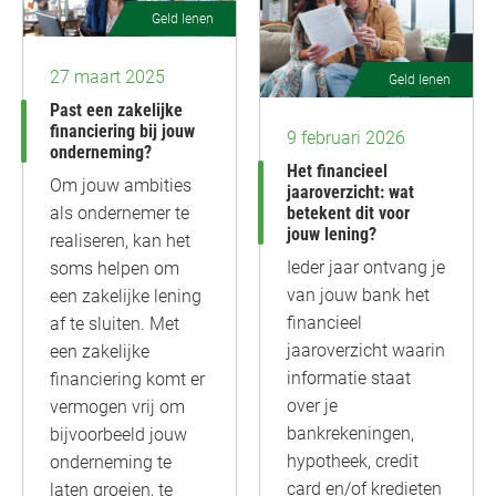
Geld lenen
27 maart 2025
Geld lenen
Past een zakelijke
financiering bij jouw
9 februari 2026
onderneming?
Het financieel
Om jouw ambities
jaaroverzicht: wat
betekent dit voor
als ondernemer te
jouw lening?
realiseren, kan het
Ieder jaar ontvang je
soms helpen om
van jouw bank het
een zakelijke lening
financieel
af te sluiten. Met
jaaroverzicht waarin
een zakelijke
informatie staat
financiering komt er
over je
vermogen vrij om
bankrekeningen,
bijvoorbeeld jouw
hypotheek, credit
onderneming te
card en/of kredieten
laten groeien, te