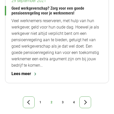
29 september 2021
Goed werkgeverschap? Zorg voor een goede
pensioenregeling voor je werknemers!
Veel werknemers reserveren, met hulp van hun
werkgever, geld voor hun oude dag. Hoewel je als
werkgever niet altijd verplicht bent om een
pensioenregeling aan te bieden, getuigt het van
goed werkgeverschap als je dat wel doet. Een
goede pensioenregeling kan voor een toekomstig
werknemer een extra argument zijn om bij jouw
bedrijf te komen…
Lees meer
1
2
3
4
Ga
Ga
Ga
Ga
Ga
Ga
naar
naar
naar
naar
naar
naar
vorige
pagina
pagina
pagina
pagina
de